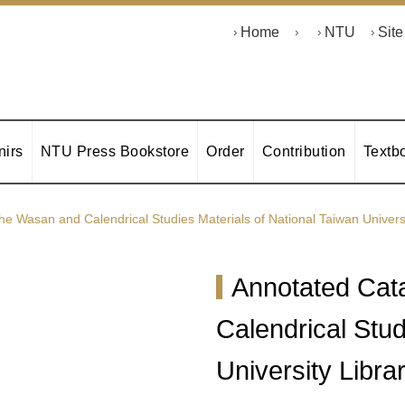
Home
NTU
Sit
irs
NTU Press Bookstore
Order
Contribution
Textb
e Wasan and Calendrical Studies Materials of National Taiwan Universit
Annotated Cat
Calendrical Stud
University Librar