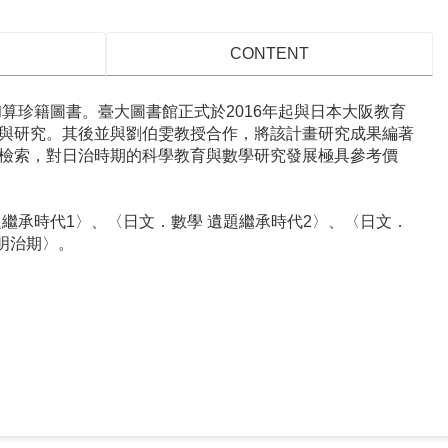
CONTENT
算珍籍圖書。臺大圖書館正式於2016年起與日本大阪教育
與研究。其後並與劉伯雯教授合作，將該計畫研究成果編著
檢索，對日治時期的科學教育與數學研究發展極具參考價
繼承時代1〉、〈日文．數學 遺題繼承時代2〉、〈日文．
明治期〉。