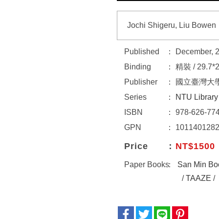
Jochi Shigeru, Liu Bowen
Published
December, 
Binding
精裝 / 29.7
Publisher
國立臺灣大
Series
NTU Library
ISBN
978-626-774
GPN
101140128
Price
NT$1500
Paper Books
San Min Bo
/
TAAZE
/