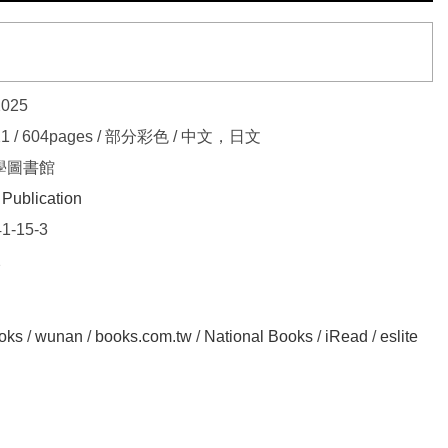
2025
*21 / 604pages / 部分彩色 / 中文，日文
學圖書館
 Publication
1-15-3
2
oks
/
wunan
/
books.com.tw
/
National Books
/
iRead
/
eslite