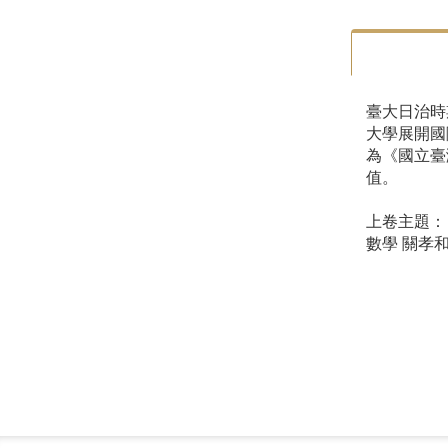
臺大日治時
大學展開國
為《國立臺
值。
上卷主題：
數學 關孝