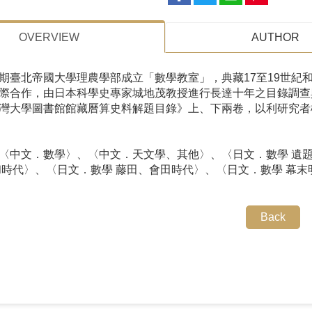
OVERVIEW
AUTHOR
期臺北帝國大學理農學部成立「數學教室」，典藏17至19世紀和
際合作，由日本科學史專家城地茂教授進行長達十年之目錄調查
灣大學圖書館館藏曆算史料解題目錄》上、下兩卷，以利研究者
〈中文．數學〉、〈中文．天文學、其他〉、〈日文．數學 遺題
和時代〉、〈日文．數學 藤田、會田時代〉、〈日文．數學 幕末
Back