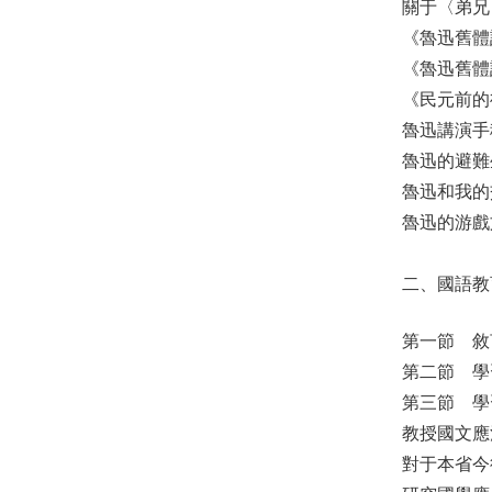
關于〈弟
《魯迅舊
《魯迅舊
《民元前的
魯迅講演
魯迅的避
魯迅和我
魯迅的游
二、國語教
第一節 
第二節 
第三節 
教授國文
對于本省