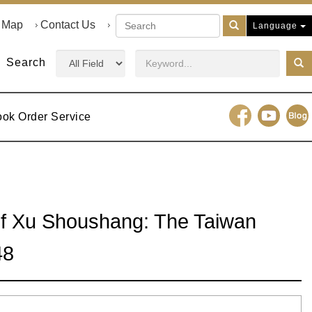
e Map
Contact Us
Language
Search
ook Order Service
of Xu Shoushang: The Taiwan
48