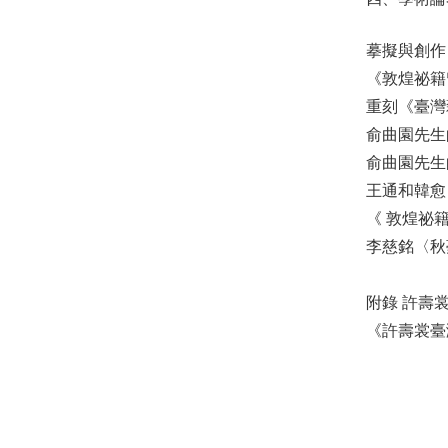
摹擬與創
《敦煌祕
重刻《臺
俞曲園先
俞曲園先
王通和韓
《 敦煌祕
李慈銘〈
附錄 許壽
《許壽裳