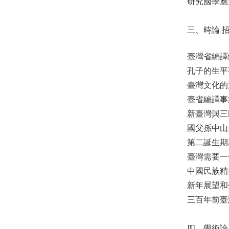
研究國學
三、時論 
臺灣省編
孔子的生
臺灣文化的
臺省編譯
新臺灣與
國父孫中
第二誕生
臺灣需要
中國民族
新年展望
三百年前
四、學術論