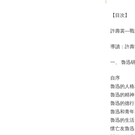
【目次】
許壽裳—戰
導讀：許壽
一、 魯迅
自序
魯迅的人
魯迅的精
魯迅的德
魯迅和青
魯迅的生
懷亡友魯