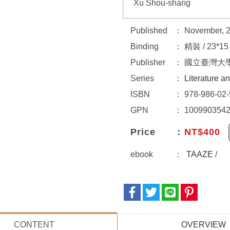
Xu Shou-shang
Published
November, 
Binding
精裝 / 23*15 
Publisher
國立臺灣大
Series
Literature a
ISBN
978-986-02-
GPN
100990354
Price
NT$400
ebook
TAAZE
/
CONTENT
OVERVIEW