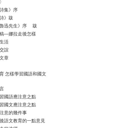
兄〉
體詩集》序
體詩》跋
魯迅先生》序 跋
手稿—娜拉走後怎樣
難生活
的交誼
戲文章
育 怎樣學習國語和國文
敘言
學習國語應注意之點
學習國文應注意之點
應注意的幾件事
今後語文教育的一點意見