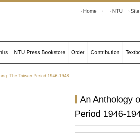
Home
NTU
Sit
irs
NTU Press Bookstore
Order
Contribution
Textb
ang: The Taiwan Period 1946-1948
An Anthology 
Period 1946-19