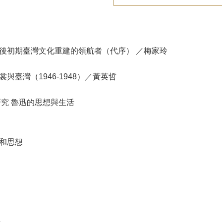
後初期臺灣文化重建的領航者（代序） ／梅家玲
裳與臺灣（1946-1948）／黃英哲
研究 魯迅的思想與生活
格和思想
神
行
年
活
迅