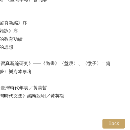
作
籍留真新編》序
灣雜詠》序
生的教育功績
生的思想
愈
籍留真新編研究》─—《尚書》〈盤庚〉、〈微子〉二篇
秋夢〉樂府本事考
裳臺灣時代年表／黃英哲
臺灣時代文集》編輯說明／黃英哲
Back