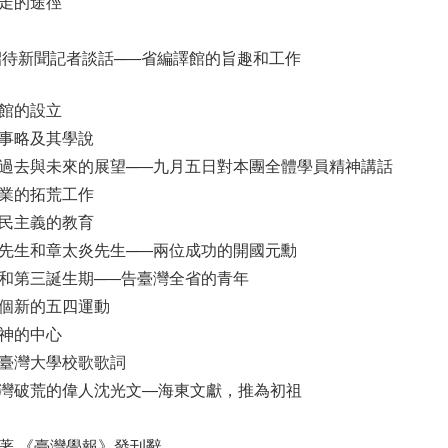
應走的途徑
招待新聞記者談話─—省編譯館的旨趣和工作
譯館的設立
平事略及其學說
過去與未來的展望─—九月五日對本團全體學員精神講話
事業的拓荒工作
三民主義的教育
山先生和章太炎先生─—兩位成功的開國元勳
期和第三誕生期─—告臺灣全省的青年
一個新的五四運動
精神的中心
和臺灣大學校歌歌詞
臺灣破荒的偉人沈光文—海東文獻，推為初祖
著 《臺灣學報》發刊辭