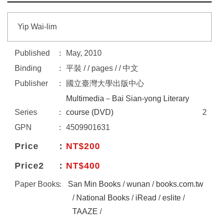
Yip Wai-lim
Published
May, 2010
Binding
平裝 / / pages / / 中文
Publisher
國立臺灣大學出版中心
Multimedia－Bai Sian-yong Literary
Series
course (DVD)
2
GPN
4509901631
Price
NT$200
Price2
NT$400
Paper Books
San Min Books
/
wunan
/
books.com.tw
/
National Books
/
iRead
/
eslite
/
TAAZE
/