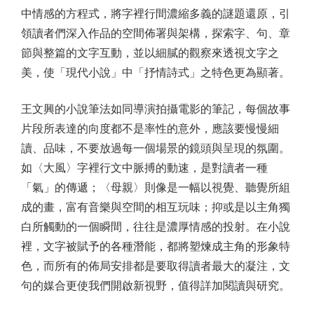
中情感的方程式，將字裡行間濃縮多義的謎題還原，引
領讀者們深入作品的空間佈署與架構，探索字、句、章
節與整篇的文字互動，並以細膩的觀察來透視文字之
美，使「現代小說」中「抒情詩式」之特色更為顯著。
王文興的小說筆法如同導演拍攝電影的筆記，每個故事
片段所表達的向度都不是率性的意外，應該要慢慢細
讀、品味，不要放過每一個場景的鏡頭與呈現的氛圍。
如〈大風〉字裡行文中脈搏的動速，是對讀者一種
「氣」的傳遞；〈母親〉則像是一幅以視覺、聽覺所組
成的畫，富有音樂與空間的相互玩味；抑或是以主角獨
白所觸動的一個瞬間，往往是濃厚情感的投射。在小說
裡，文字被賦予的各種潛能，都將塑煉成主角的形象特
色，而所有的佈局安排都是要取得讀者最大的凝注，文
句的媒合更使我們開啟新視野，值得詳加閱讀與研究。