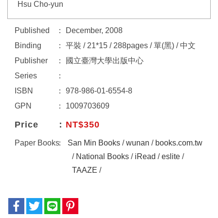
Hsu Cho-yun
Published
December, 2008
Binding
平裝 / 21*15 / 288pages / 單(黑) / 中文
Publisher
國立臺灣大學出版中心
Series
ISBN
978-986-01-6554-8
GPN
1009703609
Price
NT$350
Paper Books
San Min Books
/
wunan
/
books.com.tw
/
National Books
/
iRead
/
eslite
/
TAAZE
/