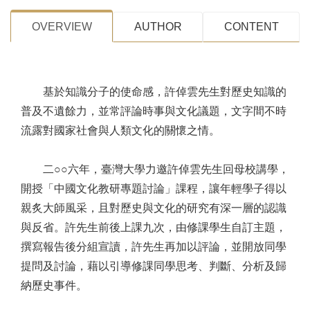
OVERVIEW
AUTHOR
CONTENT
基於知識分子的使命感，許倬雲先生對歷史知識的
普及不遺餘力，並常評論時事與文化議題，文字間不時
流露對國家社會與人類文化的關懷之情。
二○○六年，臺灣大學力邀許倬雲先生回母校講學，
開授「中國文化教研專題討論」課程，讓年輕學子得以
親炙大師風采，且對歷史與文化的研究有深一層的認識
與反省。許先生前後上課九次，由修課學生自訂主題，
撰寫報告後分組宣讀，許先生再加以評論，並開放同學
提問及討論，藉以引導修課同學思考、判斷、分析及歸
納歷史事件。